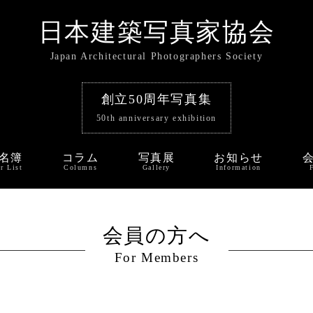
日本建築写真家協会
Japan Architectural Photographers Society
創立50周年写真集
50th anniversary exhibition
名簿
コラム
写真展
お知らせ
r List
Columns
Gallery
Information
会員の方へ
For Members