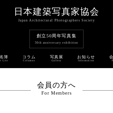
日本建築写真家協会
Japan Architectural Photographers Society
創立50周年写真集
50th anniversary exhibition
名簿
コラム
写真展
お知らせ
r List
Columns
Gallery
Information
会員の方へ
For Members