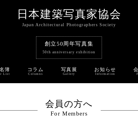
日本建築写真家協会
Japan Architectural Photographers Society
創立50周年写真集
50th anniversary exhibition
名簿
コラム
写真展
お知らせ
r List
Columns
Gallery
Information
会員の方へ
For Members