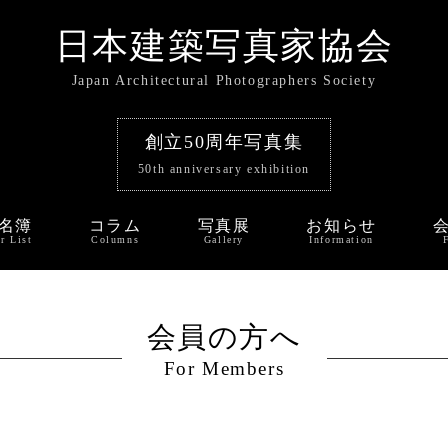
日本建築写真家協会
Japan Architectural Photographers Society
創立50周年写真集
50th anniversary exhibition
名簿
コラム
写真展
お知らせ
r List
Columns
Gallery
Information
会員の方へ
For Members