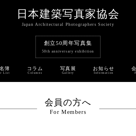
日本建築写真家協会
Japan Architectural Photographers Society
創立50周年写真集
50th anniversary exhibition
名簿
コラム
写真展
お知らせ
r List
Columns
Gallery
Information
会員の方へ
For Members