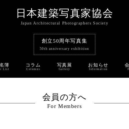
日本建築写真家協会
Japan Architectural Photographers Society
創立50周年写真集
50th anniversary exhibition
名簿
コラム
写真展
お知らせ
r List
Columns
Gallery
Information
会員の方へ
For Members