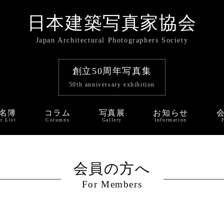
日本建築写真家協会
Japan Architectural Photographers Society
創立50周年写真集
50th anniversary exhibition
名簿
コラム
写真展
お知らせ
r List
Columns
Gallery
Information
会員の方へ
For Members