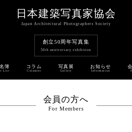
日本建築写真家協会
Japan Architectural Photographers Society
創立50周年写真集
50th anniversary exhibition
名簿
コラム
写真展
お知らせ
r List
Columns
Gallery
Information
会員の方へ
For Members