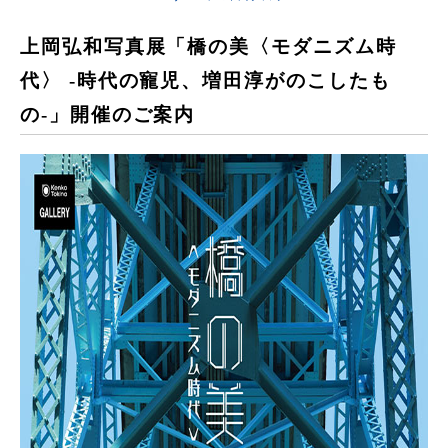
上岡弘和写真展「橋の美〈モダニズム時
代〉 -時代の寵児、増田淳がのこしたも
の-」開催のご案内