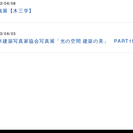
3/06/08
真展【木三学】
3/06/03
本建築写真家協会写真展「光の空間 建築の美」 PART1