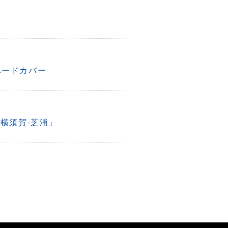
ハードカバー
-横須賀-芝浦」