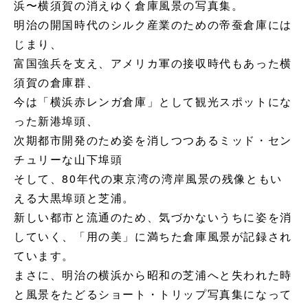
浜〜横須賀の消えゆく倉庫風景の写真集。
明治の開国時代のシルク産業のための帝蚕倉庫には
じまり、
富国強兵を支え、アメリカ軍の接収時代もあった横
須賀の倉庫群、
今は「横浜赤レンガ倉庫」として観光スポットにな
った新港埠頭、
次期都市開発のため姿を消しつつあるミッド・セン
チュリーな山下埠頭
そして、80年代の東京湾の湾岸風景の残像ともい
える大黒埠頭と芝浦。
新しい都市と流通のため、気づかないうちに姿を消
していく、「用の美」に満ちた倉庫風景が記録され
ています。
まさに、明治の横浜から昭和の芝浦へと失われた時
と風景をたどるショート・トリップ写真集になって