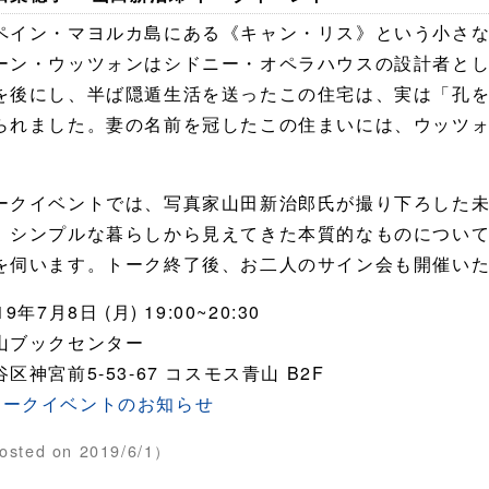
ペイン・マヨルカ島にある《キャン・リス》という小さ
ーン・ウッツォンはシドニー・オペラハウスの設計者と
を後にし、半ば隠遁生活を送ったこの住宅は、実は「孔
られました。妻の名前を冠したこの住まいには、ウッツ
。
ークイベントでは、写真家山田新治郎氏が撮り下ろした
。シンプルな暮らしから見えてきた本質的なものについ
を伺います。トーク終了後、お二人のサイン会も開催い
19年7月8日 (月) 19:00~20:30
山ブックセンター
谷区神宮前5-53-67 コスモス青山 B2F
トークイベントのお知らせ
osted on 2019/6/1）