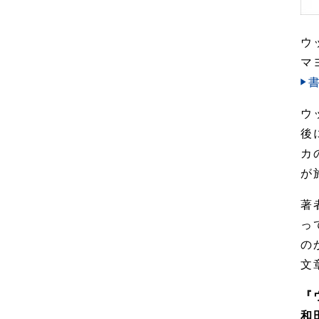
ウ
マ
ウ
後
カ
が
著
っ
の
文
『
和