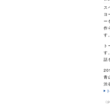
ス
ヨ
ー
作
す
ト
す
話
20
青
渋
（p