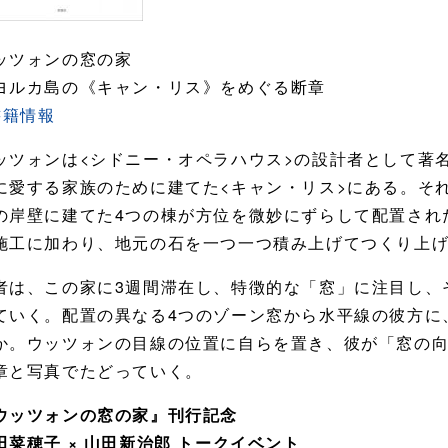
ッツォンの窓の家
ヨルカ島の《キャン・リス》をめぐる断章
書籍情報
ッツォンは<シドニー・オペラハウス>の設計者として著
に愛する家族のために建てた<キャン・リス>にある。そ
の岸壁に建てた4つの棟が方位を微妙にずらして配置され
施工に加わり、地元の石を一つ一つ積み上げてつくり上
者は、この家に3週間滞在し、特徴的な「窓」に注目し、
ていく。配置の異なる4つのゾーン窓から水平線の彼方に
か。ウッツォンの目線の位置に自らを置き、彼が「窓の
章と写真でたどっていく。
ウッツォンの窓の家』刊行記念
田菜穂子 × 山田新治郎 トークイベント