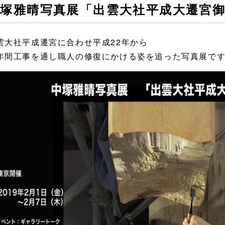
中塚雅晴写真展「出雲大社平成大遷宮
雲大社平成遷宮に合わせ平成22年から
年間工事を通し職人の修復にかける姿を追った写真展で