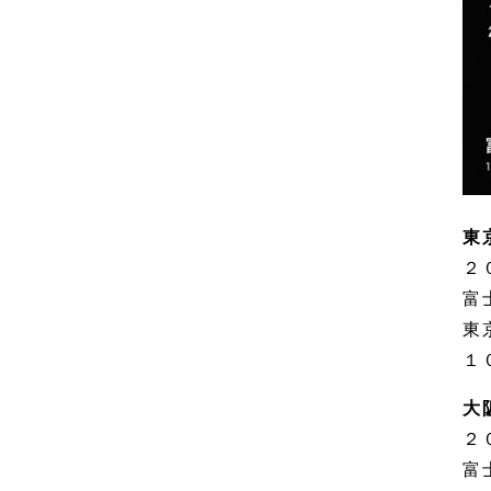
東
２
富
東
１
大
２
富