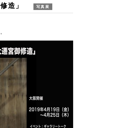
御修造」
写真展
す。