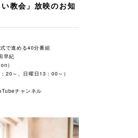
しい教会」放映のお知
式で進める40分番組
田早紀
ion）
：20～、日曜日13：00～）
uTubeチャンネル