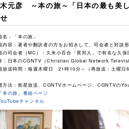
鈴木元彦 ～本の旅～「日本の最も美
らせ
組名：「本の旅」
組内容：著者や翻訳者の方をお招きして、司会者と対談形
組の司会者（MC）：久米小百合「異邦人」で有名な久保
：日本のCGNTV（Christian Global Network Televis
組放送時間：毎週木曜日 21時10分～（再放送：土曜日6
聴方法：衛星放送、CGNTVホームページ、CGNTVのYo
「本の旅」番組ページ
YouTubeチャンネル