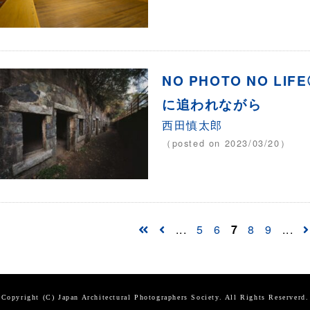
NO PHOTO NO L
に追われながら
西田慎太郎
（posted on 2023/03/20）
...
5
6
7
8
9
...
Copyright (C) Japan Architectural Photographers Society. All Rights Reserverd.