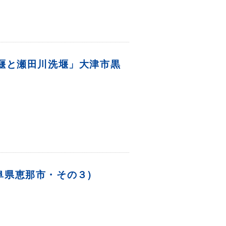
堰と瀬田川洗堰」大津市黒
(岐阜県恵那市・その３)