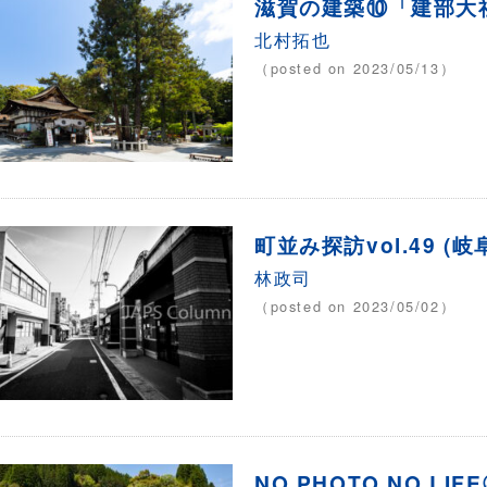
滋賀の建築⑩「建部大社
北村拓也
（posted on 2023/05/13）
町並み探訪vol.49 
林政司
（posted on 2023/05/02）
NO PHOTO NO LI