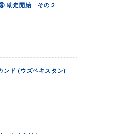
IFE㊲ 助走開始 その２
ンド (ウズベキスタン)