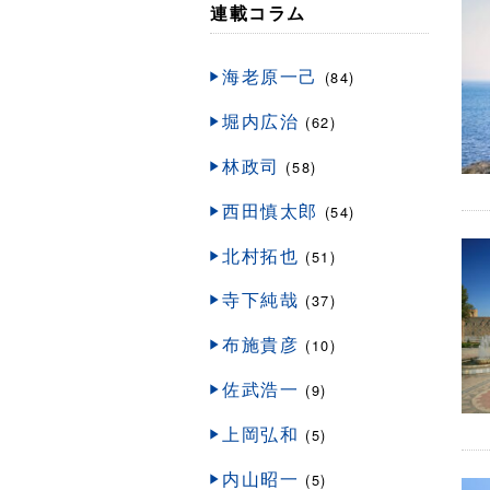
連載コラム
海老原一己
(84)
堀内広治
(62)
林政司
(58)
西田慎太郎
(54)
北村拓也
(51)
寺下純哉
(37)
布施貴彦
(10)
佐武浩一
(9)
上岡弘和
(5)
内山昭一
(5)