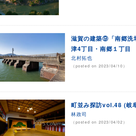
滋賀の建築⑨「南郷洗
津4丁目・南郷１丁目
北村拓也
（posted on 2023/04/10）
町並み探訪vol.48 
林政司
（posted on 2023/04/02）