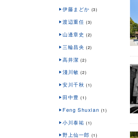
伊藤まどか
(3)
渡辺重任
(3)
山邊章史
(2)
三輪昌央
(2)
高井潔
(2)
淺川敏
(2)
安川千秋
(1)
田中豊
(1)
Feng Shuxian
(1)
小川泰祐
(1)
野上仙一郎
(1)