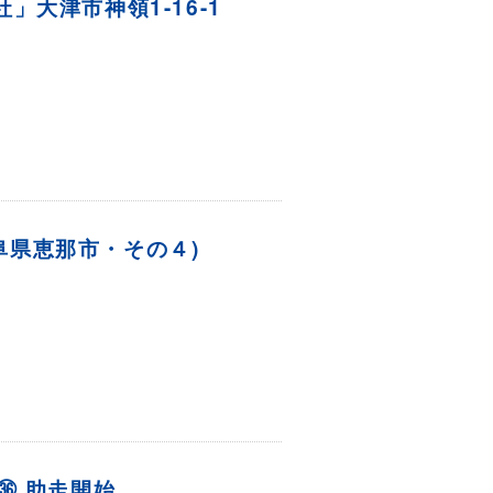
」大津市神領1-16-1
(岐阜県恵那市・その４)
FE㊱ 助走開始