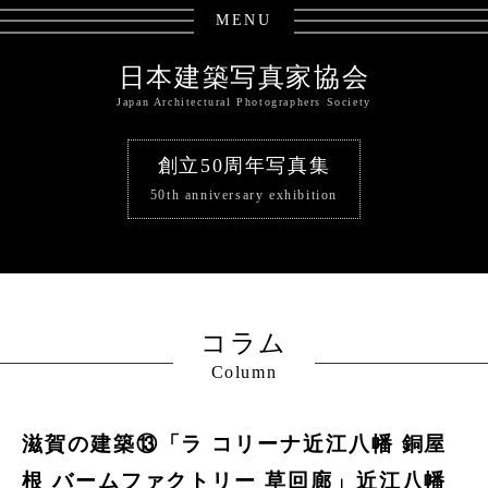
MENU
日本建築写真家協会
Japan Architectural Photographers Society
創立50周年写真集
50th anniversary exhibition
コラム
Column
滋賀の建築⑬「ラ コリーナ近江八幡 銅屋
根 バームファクトリー 草回廊」近江八幡