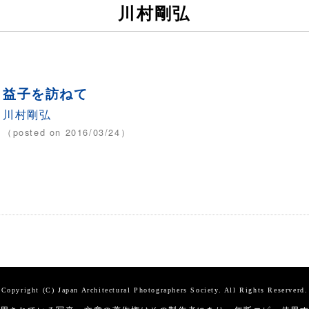
川村剛弘
益子を訪ねて
川村剛弘
（posted on 2016/03/24）
Copyright (C) Japan Architectural Photographers Society. All Rights Reserverd.