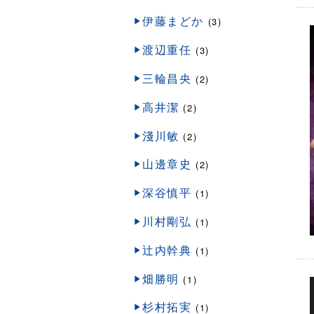
伊藤まどか
(3)
渡辺重任
(3)
三輪昌央
(2)
高井潔
(2)
淺川敏
(2)
山邊章史
(2)
深谷慎平
(1)
川村剛弘
(1)
辻内幹典
(1)
畑勝明
(1)
杉村拓実
(1)