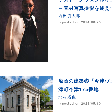
～宣材写真撮影を終え
西田慎太郎
（posted on 2024/06/20）
滋賀の建築⑲「今津ヴ
津町今津175番地
北村拓也
（posted on 2024/05/10）