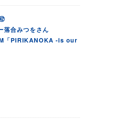
E㊷
ー落合みつをさん
M「PIRIKANOKA -is our