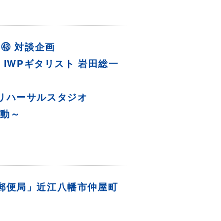
E ㊸ 対談企画
 IWPギタリスト 岩田総一
リハーサルスタジオ
始動～
郵便局」近江八幡市仲屋町