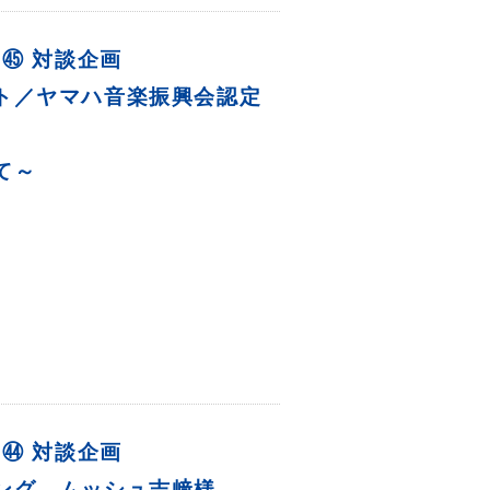
E ㊺ 対談企画
ト／ヤマハ音楽振興会認定
て～
E ㊹ 対談企画
ング ムッシュ吉﨑様