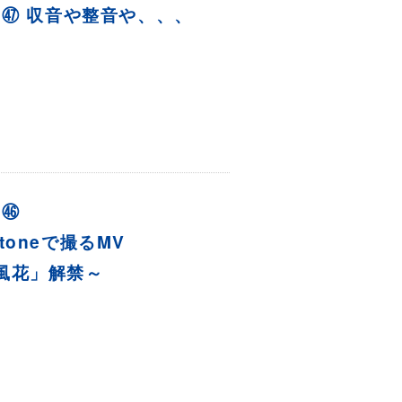
IFE ㊼ 収音や整音や、、、
 ㊻
etoneで撮るMV
風花」解禁～