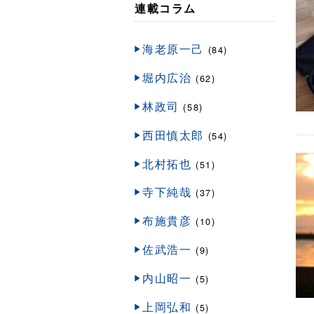
連載コラム
海老原一己
(84)
堀内広治
(62)
林政司
(58)
西田慎太郎
(54)
北村拓也
(51)
寺下純哉
(37)
布施貴彦
(10)
佐武浩一
(9)
内山昭一
(5)
上岡弘和
(5)