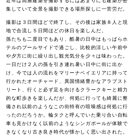
近年は高層建築を撮影するにはあまりにも建築が密
集していて全景を撮影できる場所探しに一苦労だ。
撮影は３日間ほどで終了し、その後は家族８人と現
地で合流し５日間ほどの休日を楽しんだ。
孫たちも二度目でもあり、酷暑の日中はもっぱらホ
テルのプールサイドで過ごし、比較的涼しい午前中
や夕方に街に繰り出し観光気分を少々は味わった。
一日だけ２人の孫を引き連れ暑い日中に街に出か
け、今では人の流れをマリーナベイエリアに持って
行かれたオーチャード、異国情緒豊かなアラブスト
リート、行くと必ず足を向けるクラークキーと精力
的な町歩きを楽しんだが、何処に行っても綺麗に整
備され以前のようなこの街特有の喧噪感は何処に行
ったのだろうか。輪タクと呼んでいた乗り合い自転
車も見かけなく以前のようなシンガポールが体験で
きなくなり古き良き時代が懐かしく思い出された。