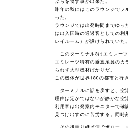
ぷらを食す事が出来た。
昨年の秋にはこのラウンジでフ
った。
ラウンジでは出発時間までゆっ
は出入国時の通過客としての利
レイルーム）が設けられていた
このターミナル3はエミレーツ
エミレーツ特有の垂直尾翼のカ
られず大型機材ばかりだ。
この機体が世界180の都市と行
ターミナルに話を戻すと、空港
理由は定かではないが静かな空
利用客は出発案内モニターで確
見つけ出すのに苦労する。同時
その後乗り継ぎ便でボローニャ