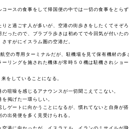
ルコースの食事をして帰国便の中では一切の食事をとらず
たりと過ごす人が多いが、空港の街歩きをしたくてそぞ
用だったので、ブラブラ歩きは初めてで今回気が付いた
。さすがにイスラム圏の空港だ。
航空の専用ターミナルだが、駐機場を見て保有機材の多
ラーリングを施された機体が常時５０機は駐機されショ
き来をしていることになる。
の喧噪を感じるアナウンスが一切聞こえてこない。
港を掲げた一環らしい。
認しゲートに向かうことになるが、慣れてないと自身が
刻の出発便を多く見受けられる。
空港に向かったが、イスラエル、イランのミサイルが飛