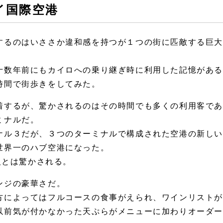
イ国際空港
るのはいささか違和感を持つが１つの街に匹敵する巨大
十数年前にもカイロへの乗り継ぎ時に利用した記憶があ
時間で街歩きをしてみた。
するが、驚かされるのはその時間でも多くの利用客であ
ミナルだ。
ナル３だが、３つのターミナルで構成された空港の新しいタ
世界一のハブ空港になった。
万人とは驚かされる。
ンジの豪華さだ。
方によってはフルコースの食事がえられ、ワインリスト
以前気が付かなかった天ぷらがメニューに加わりオーダ