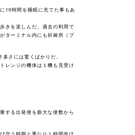
に10時間を睡眠に充てた事もあ
ろ歩きを楽しんだ。過去の利用で
のがターミナル内にも祈祷所（プ
さ多さには驚くばかりだ。
ートレンジの機体は１機も見受け
搭乗する出発便を膨大な便数から
び交う時期と重なり１時間半ほ