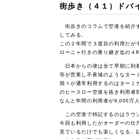
街歩き（４１）ドバ
街歩きのコラムで空港を紹介す
してみる。
この２年間で３度目の利用だが
ローニャ行きの乗り継ぎ迄の４
日本からの便は全て早朝に到着
等が営業し不夜城のようなター
我々が通常利用するのはターミ
のヒースロー空港を抜き利用者
なんと年間の利用者が9,000
この空港で特記するのはラウ
今回も利用したがオーダーの仕
見ているだけでも楽しくなる。