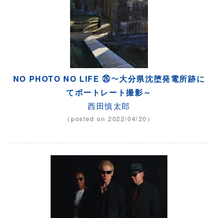
NO PHOTO NO LIFE ㉖～大分県沈堕発電所跡に
てポートレート撮影～
西田慎太郎
（posted on 2022/04/20）