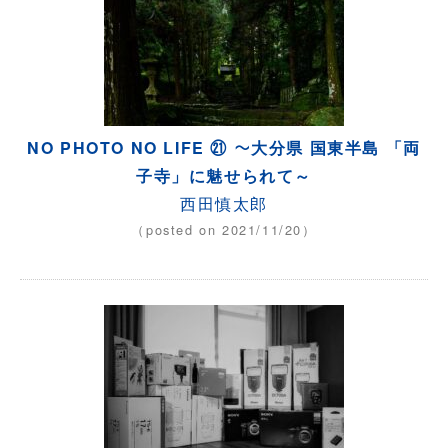
NO PHOTO NO LIFE ㉑ ～大分県 国東半島 「両
子寺」に魅せられて～
西田慎太郎
（posted on 2021/11/20）