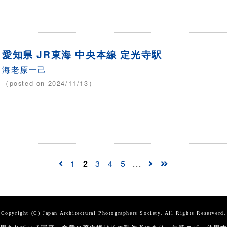
愛知県 JR東海 中央本線 定光寺駅
海老原一己
（posted on 2024/11/13）
1
2
3
4
5
...
Copyright (C) Japan Architectural Photographers Society. All Rights Reserverd.