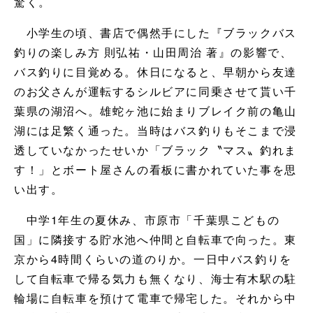
驚く。
小学生の頃、書店で偶然手にした『ブラックバス
釣りの楽しみ方 則弘祐・山田周治 著』の影響で、
バス釣りに目覚める。休日になると、早朝から友達
のお父さんが運転するシルビアに同乗させて貰い千
葉県の湖沼へ。雄蛇ヶ池に始まりブレイク前の亀山
湖には足繁く通った。当時はバス釣りもそこまで浸
透していなかったせいか「ブラック〝マス〟釣れま
す！」とボート屋さんの看板に書かれていた事を思
い出す。
中学1年生の夏休み、市原市「千葉県こどもの
国」に隣接する貯水池へ仲間と自転車で向った。東
京から4時間くらいの道のりか。一日中バス釣りを
して自転車で帰る気力も無くなり、海士有木駅の駐
輪場に自転車を預けて電車で帰宅した。それから中