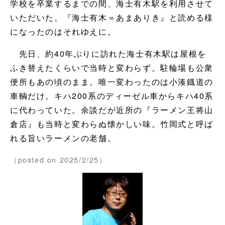
学校を卒業するまでの間、海士有木駅を利用させて
いただいた。『海士有木＝あまありき』と読める様
になったのはそれゆえに。
先日、約40年ぶりに訪れた海士有木駅は屋根を
ふき替えたくらいで当時と変わらず。駐輪場も公衆
便所もあの頃のまま。唯一変わったのは小湊鐡道の
車輌だけ。キハ200系のディーゼル車からキハ40系
に代わっていた。余談だが近所の『ラーメン王将山
倉店』も当時と変わらぬ懐かしい味。竹岡式と呼ば
れる旨いラーメンの老舗。
（posted on 2025/2/25）