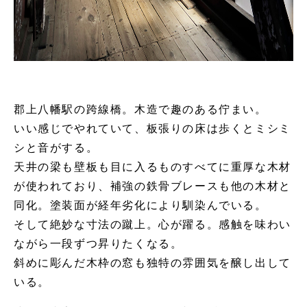
郡上八幡駅の跨線橋。木造で趣のある佇まい。
いい感じでやれていて、板張りの床は歩くとミシミ
シと音がする。
天井の梁も壁板も目に入るものすべてに重厚な木材
が使われており、補強の鉄骨ブレースも他の木材と
同化。塗装面が経年劣化により馴染んでいる。
そして絶妙な寸法の蹴上。心が躍る。感触を味わい
ながら一段ずつ昇りたくなる。
斜めに彫んだ木枠の窓も独特の雰囲気を醸し出して
いる。