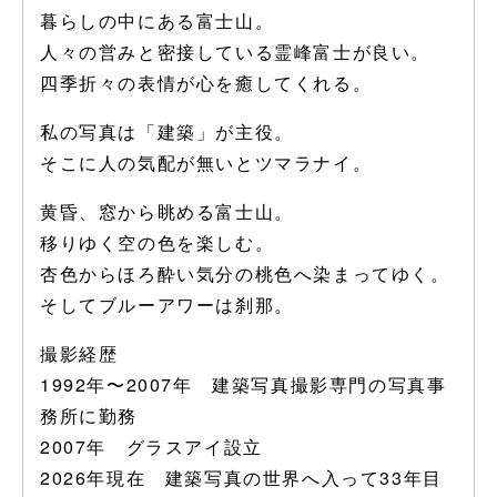
暮らしの中にある富士山。
人々の営みと密接している霊峰富士が良い。
四季折々の表情が心を癒してくれる。
私の写真は「建築」が主役。
そこに人の気配が無いとツマラナイ。
黄昏、窓から眺める富士山。
移りゆく空の色を楽しむ。
杏色からほろ酔い気分の桃色へ染まってゆく。
そしてブルーアワーは刹那。
撮影経歴
1992年〜2007年 建築写真撮影専門の写真事
務所に勤務
2007年 グラスアイ設立
2026
年現在 建築写真の世界へ入って
33
年目