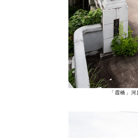
「霞橋」河