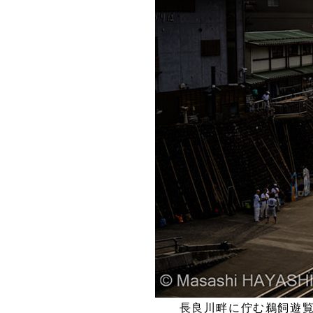
長良川畔に佇む鵜飼遊覧