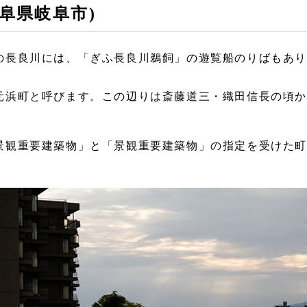
(岐阜県岐阜市)
の長良川には、「ぎふ長良川鵜飼」の遊覧船のりばもあ
元浜町と呼びます。この辺りは斎藤道三・織田信長の頃
景観重要建築物」と「景観重要建築物」の指定を受けた