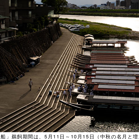
船」鵜飼期間は、5月11日～10月15日（中秋の名月と