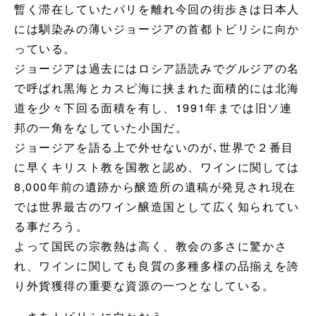
暫く滞在していたパリを離れ今回の街歩きは日本人
には馴染みの薄いジョージアの首都トビリシに向か
っている。
ジョージアは過去にはロシア語読みでグルジアの名
で呼ばれ黒海とカスピ海に挟まれた面積的には北海
道を少々下回る面積を有し、1991年までは旧ソ連
邦の一角をなしていた小国だ。
ジョージアを語る上で外せないのが､世界で２番目
に早くキリスト教を国教と認め、ワインに関しては
8,000年前の遺跡から醸造所の遺稿が発見され現在
では世界最古のワイン醸造国として広く知られてい
る事だろう。
よって国民の宗教熱は高く、教会の多さに驚かさ
れ、ワインに関しても良質の多種多様の品揃えを誇
り外貨獲得の重要な資源の一つとなしている。