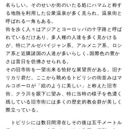
名らしい。そのせいか街のいたる処にハマムと称す
る地熱を利用した公衆温泉が多く見られ、温泉街と
呼ばれる一角もある。
街を歩く人々はアジアとヨーロッパの十字路と呼ば
れているだけあり、多人種の人達を多く見かける
が、特にアルゼバイジャン系、アルメニア系、ロシ
ア系と近隣諸国の人達が多いらしく､国際色の豊か
さは昔日を彷彿させられる。
その旧市街を一望出来る恰好な展望所がある。旧ナ
リカリ砦だ。ここから眺めるトビリシの街並みはマ
ルコポーロが「絵のように美しい」と称えた旧市
街、クラ川を眼下に望み、特に当時の様子を色濃く
残している旧市街には多くの歴史的教会群が美しく
際立っている。
トビリシには数日間滞在しその後は五千メートル