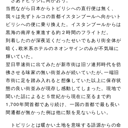
さあトビリシに向かおう。
当然ながら日本からトビリシへの直行便は無く、
我々は先ずトルコの首都イスタンブールへ向かいト
ビリシへの便に乗り換えた。イスタンブールからは
黒海の南岸を東進する約２時間のフライトだ。
到着したのが深夜近くだったせいでもあり街全体が
暗く､欧米系ホテルのネオンサインのみが不気味に
輝いていた。
翌日早速街に出てみたが新市街は旧ソ連邦時代を彷
彿させる味家の無い街並みが続いていたが､一端旧
市街に足を踏み入れると想像していた以上に保存状
態の良い街並みが現存し感動してしまった。現地で
聞いた話によると５世紀から現在に至るまで約
1,700年間首都であり続け、一国の首都で最も長い
間遷都が無かった例は他に類を見ないらしい。
トビリシとは暖かい土地を意味する語源からの命