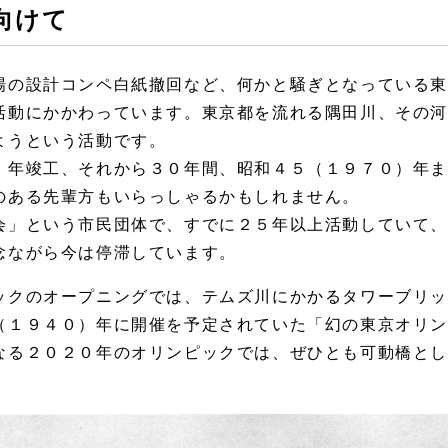
に向けて
場の設計コンペ白紙撤回など、何かと騒ぎとなっている
活動にかかわっています。東京都を流れる隅田川、その
ようという活動です。
）年竣工、それから３０年間、昭和４５（１９７０）年
のある先輩方もいらっしゃるかもしれません。
会」という市民団体で、すでに２５年以上活動していて
念ながら今は停滞しています。
ックのオープニングでは、テムズ川にかかるタワーブリ
（１９４０）年に開催を予定されていた「幻の東京オリ
なる２０２０年のオリンピックでは、ぜひとも可動橋と