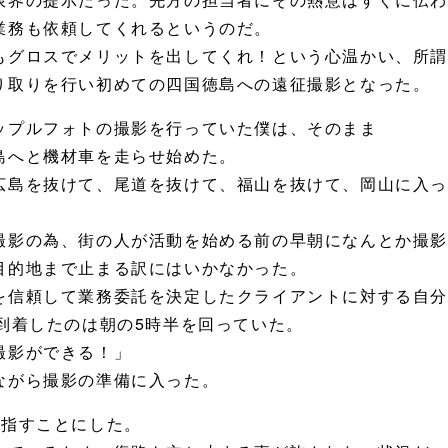
業務も依頼してくれるというのだ。
もグロスでメリットを出してくれ！という心温かい、所
り取りを行い初めての四国徳島への遠征撮影となった。
ップルフォトの撮影を行っていた僕は、そのまま
島へと機材車を走らせ始めた。
広島を抜けて、尾道を抜けて、福山を抜けて、岡山に入
撮影の為、街の人が活動を始める前の早朝になんとか撮
目的地まで止まる訳にはいかなかった。
を信頼して業務委託を決定したクライアントに対する自
到着したのは朝の5時半を回っていた。
撮影ができる！」
ながら撮影の準備に入った。
目指すことにした。