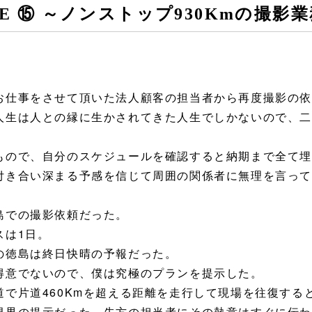
LIFE ⑮ ～ノンストップ930Kmの撮影
お仕事をさせて頂いた法人顧客の担当者から再度撮影の
人生は人との縁に生かされてきた人生でしかないので、
もので、自分のスケジュールを確認すると納期まで全て
付き合い深まる予感を信じて周囲の関係者に無理を言っ
島での撮影依頼だった。
スは1日。
の徳島は終日快晴の予報だった。
得意でないので、僕は究極のプランを提示した。
道で片道460Kmを超える距離を走行して現場を往復する
限界の提示だった。先方の担当者にその熱意はすぐに伝