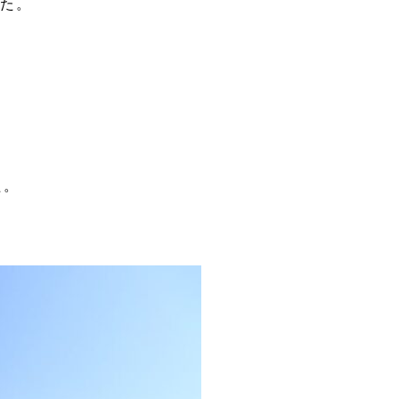
った。
た。