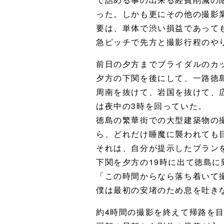
った。しかも更にその他の撮影
要は、単体で渋い損益であって
急ピッチで先方と撮影行程のや
前日の夕方までブライダルのカ
夕方の下関を後にして、一路徳
周南を抜けて、岩国を抜けて、
は夜中の3時を回っていた。
徳島の繁華街での大型建築物の
ら、どれだけ睡魔に襲われても
それは、自分が提示したプラン
下関を夕方の19時に出て徳島に
「この時間からなら落ち着いて
僕は最初の安堵のため息を吐き
約4時間の撮影を終えて帰路を