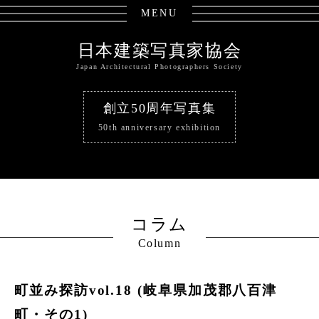
MENU
日本建築写真家協会
Japan Architectural Photographers Society
創立50周年写真集
50th anniversary exhibition
コラム
Column
町並み探訪vol.18 (岐阜県加茂郡八百津
町・その1)