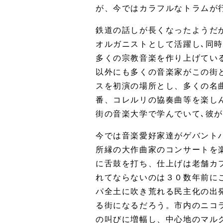
が、今ではカラフルなトラムが
鉄道の話しが長くなったようだ
オルガニストとして活躍し､同
多くの宗教音楽を作り上げてい
以外にも多くの音楽家がこの街
スを初演の場所とし、多くの名
番、コレルリの協奏曲等を楽し
街の音楽大学で学んでいて､彼
今では音楽愛好家達がゲバント
所縁の大作曲家のコンサートを
に舌鼓を打ち、仕上げは老舗カ
れてならないのは３０数年前に
パ全土に吹き荒れる民主化の出
る街になるだろう。市内のニコ
の叫びに増幅し、中心地のマル