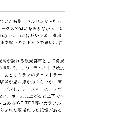
いていた時期、ベルリンから行っ
コークスの匂いを嗅ぎながら、０
られない。当時は駅や空港、港湾
ソ連支配下の東ドイツで思い出す
光客が訪れる観光都市として発展
の撮影で、このコラムの中で幾度
く、あとはミラノのチェントラー
ン駅等が思い浮かぶぐらいか。東
オープンし、シースルーのエレヴ
ない。ホームに上がると上下で２
めるICE,TER等のカラフル
うらぶれた広場だった記憶がある