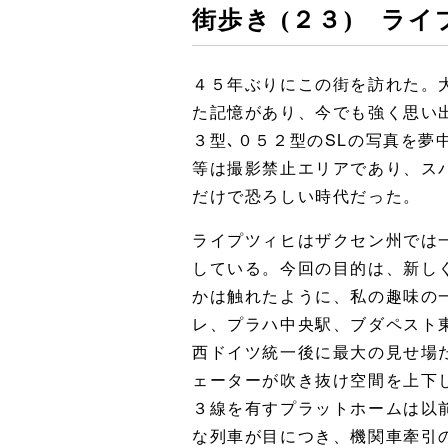
街歩き (２３) 
４５年ぶりにこの街を訪れた。
た記憶があり、今でも強く思い
３型､０５２型のSLの写真を
等は撮影禁止エリアであり、ス
だけで恐ろしい時代だった。
ライプツィヒはザクセン州では
している。今回の目的は、新し
かは触れたように、私の趣味の
レ、プラハ中央駅、ブダペスト
西ドイツ統一後に最大の見せ場
ェーターが吹き抜け空間を上下
３線を有すプラットホームは以前
な列車が目につき、機関車牽引