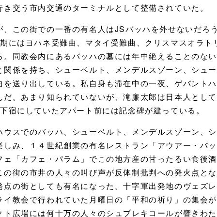
行き交う市内交通のターミナルとして整備されていた。
が、この街での一番の有名人はJSバッハを外せないだろ
時期にはヨハネ受難曲、マタイ受難曲、クリスマスオラト
る。同教会内にあるバッハの墓には年中絶えることのな
と関係を持ち、シューベルト、メンデルスゾーン、シュ
曲を送り出している。私自身も滞在中の一夜、ゲバント
んだ。あまり知られていないが、滝廉太郎は日本人とし
が下宿にしていたアパート前には記念碑が建っている。
ハウスでのバッハ、シューベルト、メンデルスゾーン、
楽しみ、１４世紀創業の有名レストラン「アウアー・バ
フェ「カフェ・パラム」でこの地方産の甘ったるい食後
この街の市井の人々の叫び声が反体制批判への発火点と
発点の街としても有名になった。十字軍出発地のヴェズ
ライ教会で行われていた月曜日の「平和の祈り」の集会
クト広場には何十万の人々のシュプレキコールが響きわ