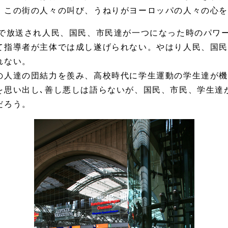
。この街の人々の叫び、うねりがヨーロッパの人々の心を
集で放送され人民、国民、市民達が一つになった時のパワ
て指導者が主体では成し遂げられない。やはり人民、国
れない。
の人達の団結力を羨み、高校時代に学生運動の学生達が
を思い出し､善し悪しは語らないが、国民、市民、学生達
だろう。