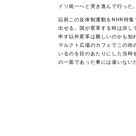
イツ統一へと突き進んで行った
以前この反体制運動をNHK特
出せる。国が変革する時は決し
申す以外変革は難しいのかも知
マルクト広場のカフェでこの街
いるのを目のあたりにした当時
の一面であった事には違いない