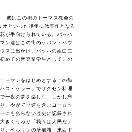
う。彼はこの街のトーマス教会の
リオといった後年に代表作となる
い花が手向けられている。バッハ
ーマン達はこの街のゲバントハウ
ハウスに出かけ、バッハの組曲二
て初めての音楽留学生としてこの
シューマンをはじめとするこの街
ッハス・ケラー」でザクセン料理
酒で一夜の夢を楽しむ。しかし忘
なり、やがてソ連を含むヨーロッ
レーにも劣らない歴史に記録され
が大きくうねり「我々は人民だ」
たり、ベルリンの壁崩壊、東西ド