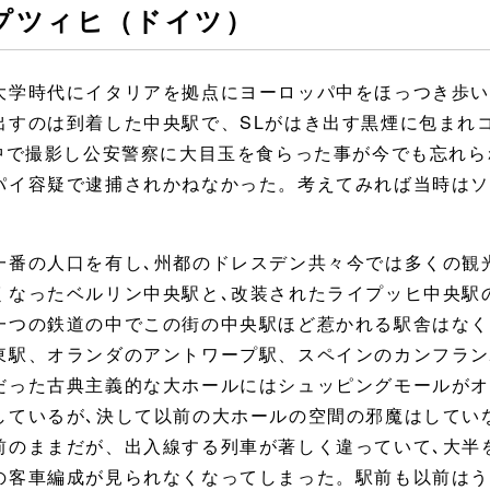
ライプツィヒ（ドイツ）
大学時代にイタリアを拠点にヨーロッパ中をほっつき歩
出すのは到着した中央駅で、SLがはき出す黒煙に包まれ
夢中で撮影し公安警察に大目玉を食らった事が今でも忘れ
パイ容疑で逮捕されかねなかった。考えてみれば当時は
一番の人口を有し､州都のドレスデン共々今では多くの観
くなったベルリン中央駅と､改装されたライプッヒ中央駅
一つの鉄道の中でこの街の中央駅ほど惹かれる駅舎はな
東駅、オランダのアントワープ駅、スペインのカンフラ
だった古典主義的な大ホールにはシュッピングモールが
しているが､決して以前の大ホールの空間の邪魔はしてい
のままだが、出入線する列車が著しく違っていて､大半を占
の客車編成が見られなくなってしまった。駅前も以前は