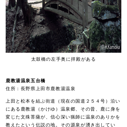
太鼓橋の左手奥に拝殿がある
鹿教湯温泉五台橋
住所：長野県上田市鹿教湯温泉
上田と松本を結ぶ街道（現在の国道２５４号）沿い
にある鹿教湯（かけゆ）温泉郷、その昔、鹿に身を
変じた文殊菩薩が、信心深い猟師に温泉のありかを
教えたという伝説の地。その源泉が湧き出してい