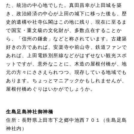
た、統治の中心地でした。真田昌幸が上田城を築
き、政治経済の中心が上田の城下に移った後も、歴
史的遺構や社寺仏閣はこの地に残り、現在に至るま
で国宝・重文級の文化財が、多数点在することか
ら、「信州の鎌倉」などと称されています。古建築
好きの方であれば、安楽寺や前山寺、鉄道ファンで
あれば、上田電鉄別所線などがはずせない観光スポ
ットですが、意外なことに、木造の屋根付橋が、地
元の方々にささえられつつ、現存している地域でも
あります。ちょっとマニアックかもしれませんが、
屋根付橋めぐりはいかがでしょうか。
生島足島神社御神橋
住所：長野県上田市下之郷中池西７０１（生島足島
神社内）