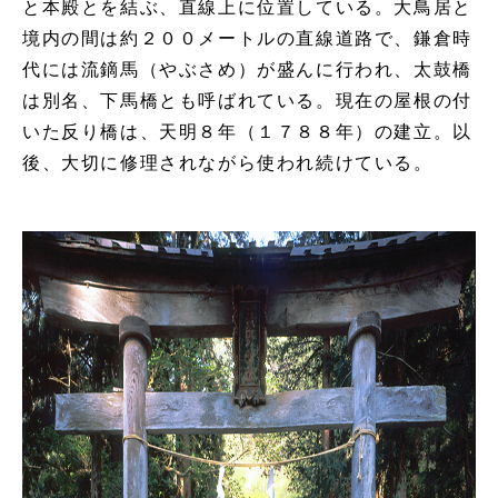
と本殿とを結ぶ、直線上に位置している。大鳥居と
境内の間は約２００メートルの直線道路で、鎌倉時
代には流鏑馬（やぶさめ）が盛んに行われ、太鼓橋
は別名、下馬橋とも呼ばれている。現在の屋根の付
いた反り橋は、天明８年（１７８８年）の建立。以
後、大切に修理されながら使われ続けている。