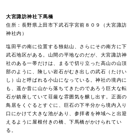
大宮諏訪神社下馬橋
住所：長野県上田市下武石字宮前８０９（大宮諏訪
神社内）
塩田平の南に位置する独鈷山、さらにその南方に下
武石地区がある。山間の平地なのだが、大宮諏訪神
社のある一帯だけは、まるで切り立った高山の山頂
部のように、険しい岩石がむき出しの武石（たけい
し）山と呼ばれる小山になっている。神社の境内に
も、遥か昔に山から落ちてきたのであろう巨大な転
石が鎮座していて荘厳な雰囲気を醸し出す。正面の
鳥居をくぐるとすぐに、巨石の下半分から境内入り
口にかけて大きな池があり、参拝者を神域へと出迎
えるように屋根付きの橋、下馬橋がかけられてい
る。