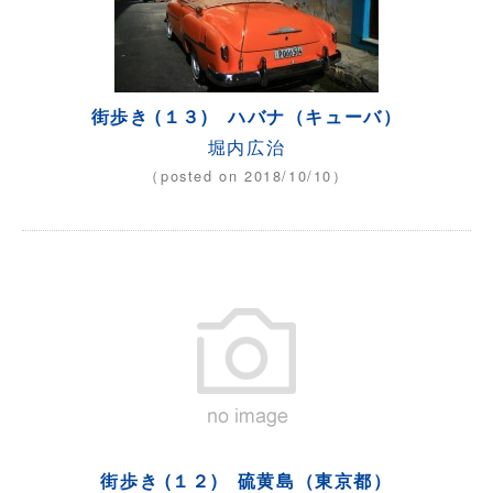
街歩き (１３) ハバナ（キューバ）
堀内広治
（posted on 2018/10/10）
街歩き (１２) 硫黄島（東京都）