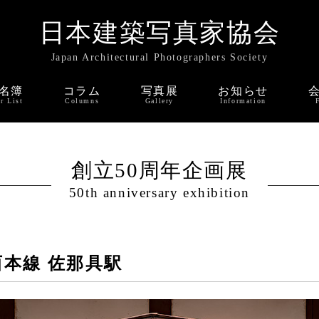
日本建築写真家協会
Japan Architectural Photographers Society
名簿
コラム
写真展
お知らせ
r List
Columns
Gallery
Information
創立50周年企画展
50th anniversary exhibition
西本線 佐那具駅