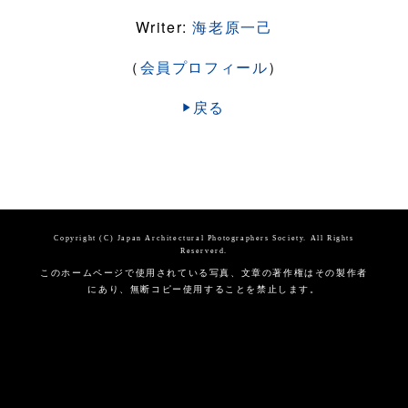
Writer:
海老原一己
（
会員プロフィール
）
戻る
Copyright (C) Japan Architectural Photographers Society. All Rights
Reserverd.
このホームページで使用されている写真、文章の著作権はその製作者
にあり、無断コピー使用することを禁止します。