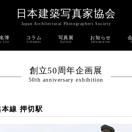
日本建築写真家協会
Japan Architectural Photographers Society
名簿
コラム
写真展
お知らせ
r List
Columns
Gallery
Information
創立50周年企画展
50th anniversary exhibition
越本線 押切駅