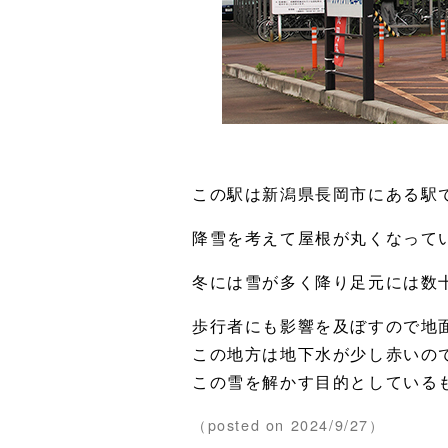
この駅は新潟県長岡市にある駅
降雪を考えて屋根が丸くなって
冬には雪が多く降り足元には数
歩行者にも影響を及ぼすので地
この地方は地下水が少し赤いの
この雪を解かす目的としている
（posted on 2024/9/27）