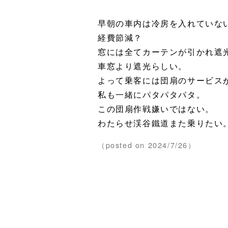
早朝の車内は冷房を入れていな
経費節減？
窓には全てカーテンが引かれ遮
車窓より遮光らしい。
よって乗客には団扇のサービス
私も一緒にパタパタパタ。
この団扇作戦嫌いではない。
わたらせ渓谷鐵道また乗りたい
（posted on 2024/7/26）