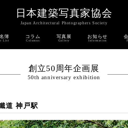
日本建築写真家協会
Japan Architectural Photographers Society
名簿
コラム
写真展
お知らせ
r List
Columns
Gallery
Information
創立50周年企画展
50th anniversary exhibition
鐵道 神戸駅