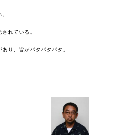
い。
光されている。
があり、皆がパタパタパタ。
。