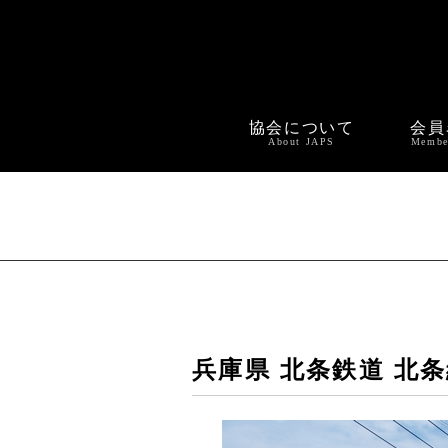
協会について
会員
About JAPS
Membe
兵庫県 北条鉄道 北