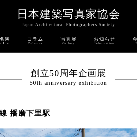
日本建築写真家協会
Japan Architectural Photographers Society
名簿
コラム
写真展
お知らせ
r List
Columns
Gallery
Information
創立50周年企画展
50th anniversary exhibition
条線 播磨下里駅